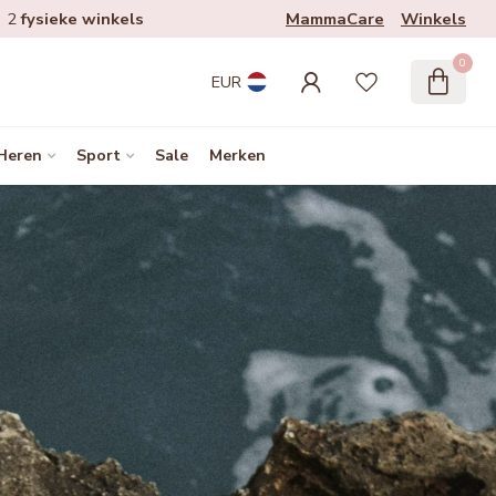
MammaCare
Winkels
2
fysieke winkels
0
EUR
Heren
Sport
Sale
Merken