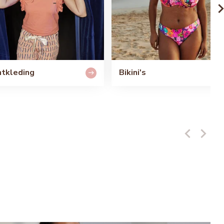
tkleding
Bikini's