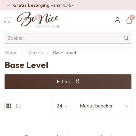
Gratis bezorging
vanaf €75,-
0
MENU
Home
/
Merken
/
Base Level
Base Level
Filters