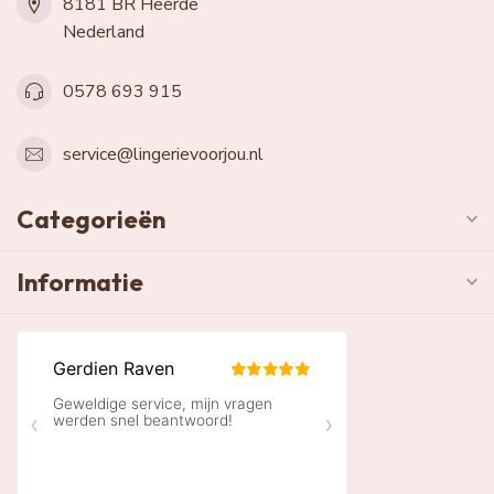
8181 BR Heerde
Nederland
0578 693 915
service@lingerievoorjou.nl
Categorieën
Informatie