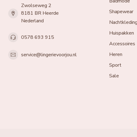
Badmode
Zwolseweg 2
Shapewear
8181 BR Heerde
Nederland
Nachtkledin
Huispakken
0578 693 915
Accessoires
Heren
service@lingerievoorjou.nl
Sport
Sale