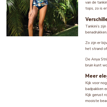
van de tankin
tops, zo is e
Verschill
Tankini’s zij
benadrukken
Zo zijn er bi
het strand of
De Anya Stri
bruin kunt w
Meer el
Kijk voor no
badpakken en
Kijk gerust r
mooiste bea