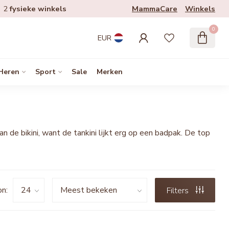
MammaCare
Winkels
2
fysieke winkels
0
EUR
Heren
Sport
Sale
Merken
 bikini, want de tankini lijkt erg op een badpak. De top
n:
Filters