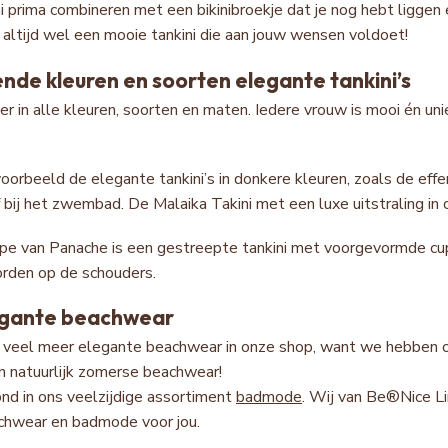
i prima combineren met een bikinibroekje dat je nog hebt liggen e
r altijd wel een mooie tankini die aan jouw wensen voldoet!
ende kleuren en soorten elegante tankini’s
n er in alle kleuren, soorten en maten. Iedere vrouw is mooi én un
.
jvoorbeeld de elegante tankini’s in donkere kleuren, zoals de eff
 bij het zwembad. De Malaika Takini met een luxe uitstraling in c
pe van Panache is een gestreepte tankini met voorgevormde cu
orden op de schouders.
egante beachwear
g veel meer elegante beachwear in onze shop, want we hebben oo
 natuurlijk zomerse beachwear!
ond in ons veelzijdige assortiment
badmode
. Wij van Be®Nice Li
chwear en badmode voor jou.