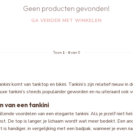
Geen producten gevonden!
GA VERDER MET WINKELEN
Toon
1
-
0
van 0
nkini komt van tanktop en bikini. Tankini’s zijn relatief nieuw 
luxe tankini’s steeds populairder geworden en nu uiteraard ook v
n van een tankini
hillende voordelen van een elegante tankini. Als je jezelf niet he
mst. De top is langer, je lichaam wordt wat meer bedekt. Een an
Dit is handiger, in vergelijking met een badpak, wanneer je even 