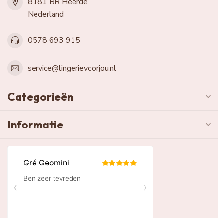
8181 BR Heerde
Nederland
0578 693 915
service@lingerievoorjou.nl
Categorieën
Informatie