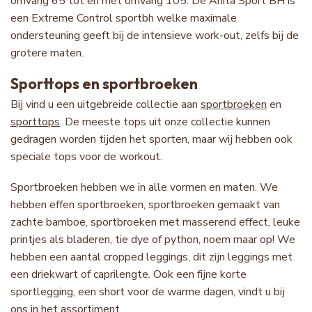
omvang 65 tot en met omvang 105. De Anita Sport BH is
een Extreme Control sportbh welke maximale
ondersteuning geeft bij de intensieve work-out, zelfs bij de
grotere maten.
Sporttops en sportbroeken
Bij vind u een uitgebreide collectie aan
sportbroeken
en
sporttops
. De meeste tops uit onze collectie kunnen
gedragen worden tijden het sporten, maar wij hebben ook
speciale tops voor de workout.
Sportbroeken hebben we in alle vormen en maten. We
hebben effen sportbroeken, sportbroeken gemaakt van
zachte bamboe, sportbroeken met masserend effect, leuke
printjes als bladeren, tie dye of python, noem maar op! We
hebben een aantal cropped leggings, dit zijn leggings met
een driekwart of caprilengte. Ook een fijne korte
sportlegging, een short voor de warme dagen, vindt u bij
ons in het assortiment.