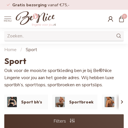
Gratis bezorging
vanaf €75,-
0
MENU
Home
/
Sport
Sport
Ook voor de mooiste sportkleding ben je bij Be®Nice
Lingerie voor jou aan het goede adres. Wij hebben luxe
sportbh’s, sporttops, sportbroeken en sportslips.
Sport bh's
Sportbroek
Tan
Filters