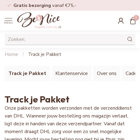
Gratis bezorging
vanaf €75,-
0
MENU
Home
/
Track je Pakket
Track je Pakket
Klantenservice
Over ons
Cadea
Track je Pakket
Onze pakketten worden verzonden met de verzenddienst
van DHL. Wanneer jouw bestelling ons magazijn verlaat,
ligt deze in handen van deze verzendpartner. Vanaf dat
moment draagt DHL zorg voor een zo snel mogelijke
levering. Mocht jouw bestelling nog niet bij je thuis zijn