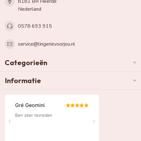
8181 BR Heerde
Nederland
0578 693 915
service@lingerievoorjou.nl
Categorieën
Informatie