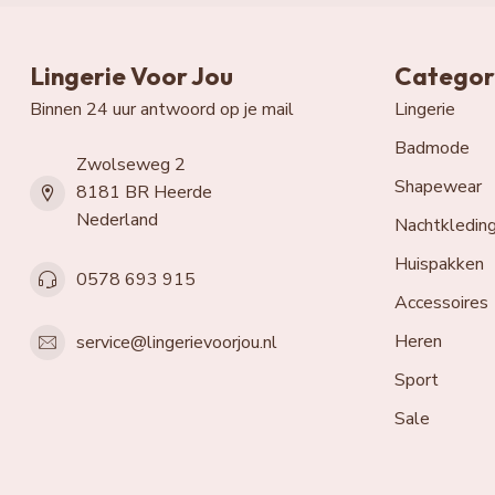
Lingerie Voor Jou
Categor
Binnen 24 uur antwoord op je mail
Lingerie
Badmode
Zwolseweg 2
Shapewear
8181 BR Heerde
Nederland
Nachtkledin
Huispakken
0578 693 915
Accessoires
Heren
service@lingerievoorjou.nl
Sport
Sale