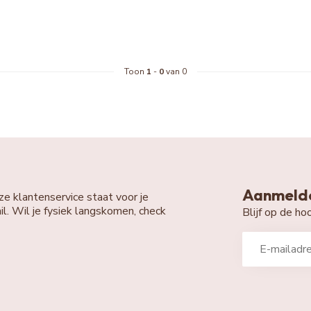
Toon
1
-
0
van 0
Aanmelde
ze klantenservice staat voor je
il. Wil je fysiek langskomen, check
Blijf op de h