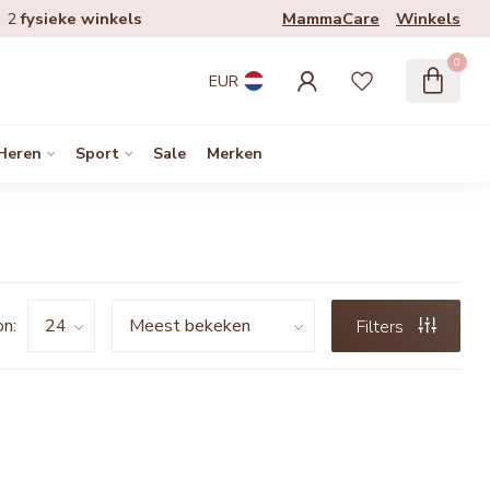
MammaCare
Winkels
2
fysieke winkels
0
EUR
Heren
Sport
Sale
Merken
n:
Filters