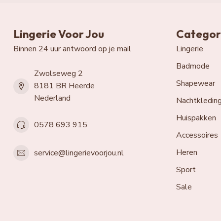
Lingerie Voor Jou
Categor
Binnen 24 uur antwoord op je mail
Lingerie
Badmode
Zwolseweg 2
Shapewear
8181 BR Heerde
Nederland
Nachtkledin
Huispakken
0578 693 915
Accessoires
Heren
service@lingerievoorjou.nl
Sport
Sale