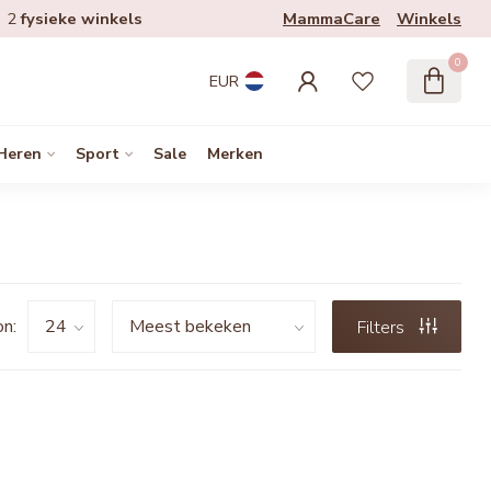
MammaCare
Winkels
2
fysieke winkels
0
EUR
Heren
Sport
Sale
Merken
n:
Filters