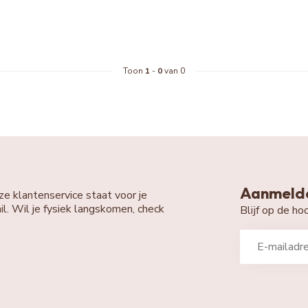
Toon
1
-
0
van 0
Aanmelde
ze klantenservice staat voor je
il. Wil je fysiek langskomen, check
Blijf op de h