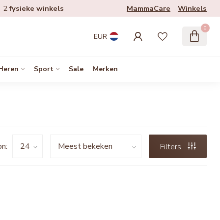
MammaCare
Winkels
2
fysieke winkels
0
EUR
Heren
Sport
Sale
Merken
n:
Filters