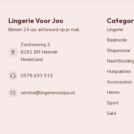
Lingerie Voor Jou
Categor
Binnen 24 uur antwoord op je mail
Lingerie
Badmode
Zwolseweg 2
Shapewear
8181 BR Heerde
Nederland
Nachtkledin
Huispakken
0578 693 915
Accessoires
Heren
service@lingerievoorjou.nl
Sport
Sale