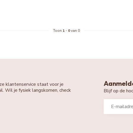
Toon
1
-
0
van 0
Aanmelde
ze klantenservice staat voor je
il. Wil je fysiek langskomen, check
Blijf op de h