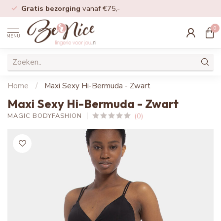
Gratis bezorging
vanaf €75,-
0
MENU
Home
/
Maxi Sexy Hi-Bermuda - Zwart
Maxi Sexy Hi-Bermuda - Zwart
(0)
MAGIC BODYFASHION