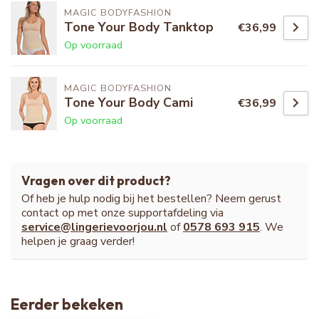
MAGIC BODYFASHION
Tone Your Body Tanktop
€36,99
Op voorraad
MAGIC BODYFASHION
Tone Your Body Cami
€36,99
Op voorraad
Vragen over dit product?
Of heb je hulp nodig bij het bestellen? Neem gerust
contact op met onze supportafdeling via
service@lingerievoorjou.nl
of
0578 693 915
. We
helpen je graag verder!
Eerder bekeken