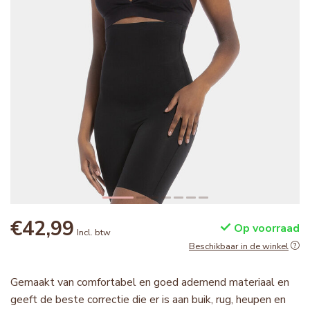
€42,99
Op voorraad
Incl. btw
Beschikbaar in de winkel
Gemaakt van comfortabel en goed ademend materiaal en
geeft de beste correctie die er is aan buik, rug, heupen en