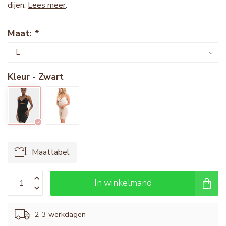
dijen.
Lees meer
.
Maat:
*
Kleur - Zwart
Maattabel
In winkelmand
2-3 werkdagen