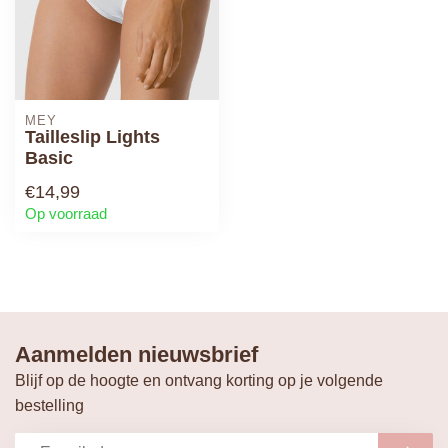
MARIE JO
Color Studio Rioslip
€25,90
Op voorraad
Vragen over dit product?
Of heb je hulp nodig bij het bestellen? Neem gerust
contact op met onze supportafdeling via
service@lingerievoorjou.nl
of
0578 693 915
. We
helpen je graag verder!
Eerder bekeken