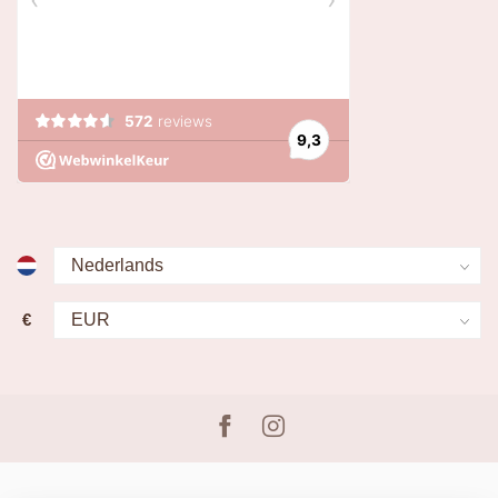
Binnen 24 uur antwoord op je mail
Zwolseweg 2
8181 BR Heerde
Nederland
0578 693 915
service@lingerievoorjou.nl
Categorieën
Informatie