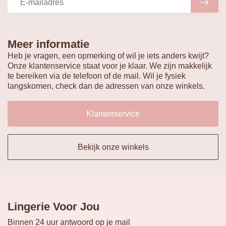
MEY
Tailleslip Lights
Basic
€14,99
Op voorraad
Aanmelden nieuwsbrief
Blijf op de hoogte en ontvang korting op je volgende
bestelling