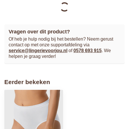
PRIMA DONNA
Sophora Rioslip
€50,90
Op voorraad
MARIE JO
L'Aventure Tom Hartvorm
€91,90
BH
Op voorraad
SLOGGI
Romance Maxi Slip
€16,99
Op voorraad
MARIE JO
Color Studio Rioslip
€25,90
Op voorraad