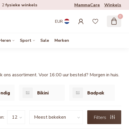
MammaCare
Winkels
2
fysieke winkels
0
EUR
Heren
Sport
Sale
Merken
 ons assortiment. Voor 16:00 uur besteld? Morgen in huis.
endig
Bikini
Badpak
n:
Filters