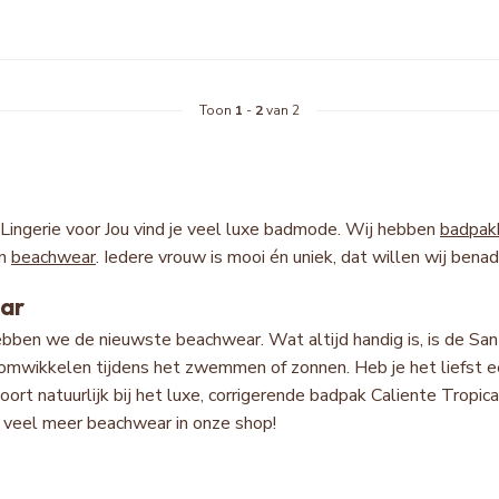
Toon
1
-
2
van 2
Lingerie voor Jou vind je veel luxe badmode. Wij hebben
badpak
n
beachwear
. Iedere vrouw is mooi én uniek, dat willen wij bena
ar
ebben we de nieuwste beachwear. Wat altijd handig is, is de Sa
omwikkelen tijdens het zwemmen of zonnen. Heb je het liefst e
ort natuurlijk bij het luxe, corrigerende badpak Caliente Tropic
g veel meer beachwear in onze shop!