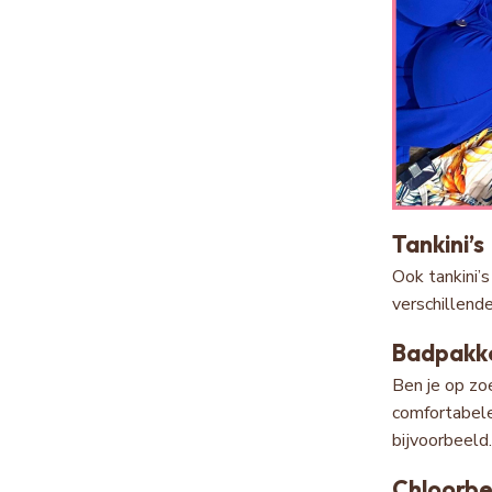
Tankini’s
Ook tankini’s
verschillend
Badpakk
Ben je op zo
comfortabele
bijvoorbeeld
Chloorb