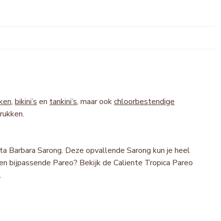
ken
,
bikini’s
en
tankini’s
, maar ook
chloorbestendige
drukken.
nta Barbara Sarong. Deze opvallende Sarong kun je heel
en bijpassende Pareo? Bekijk de Caliente Tropica Pareo
a.