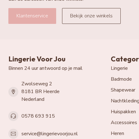
Klantenservice
Bekijk onze winkels
Lingerie Voor Jou
Categor
Binnen 24 uur antwoord op je mail
Lingerie
Badmode
Zwolseweg 2
Shapewear
8181 BR Heerde
Nederland
Nachtkledin
Huispakken
0578 693 915
Accessoires
Heren
service@lingerievoorjou.nl