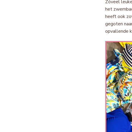
Zóveel leuke 
het zwembad 
heeft ook zov
gegoten naar
opvallende k