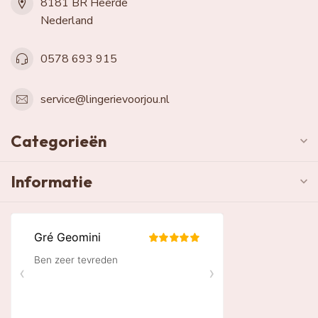
8181 BR Heerde
Nederland
0578 693 915
service@lingerievoorjou.nl
Categorieën
Informatie