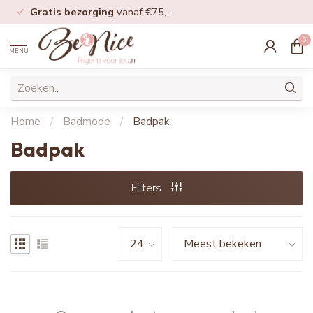
Gratis bezorging
vanaf €75,-
0
MENU
Home
/
Badmode
/
Badpak
Badpak
Filters