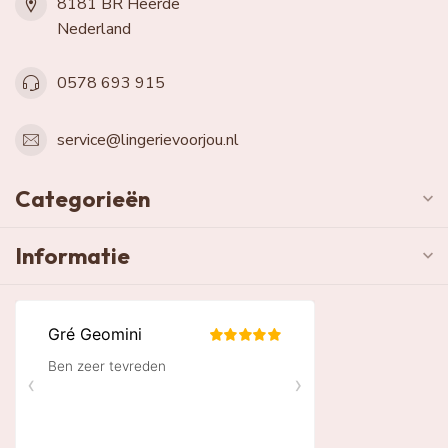
8181 BR Heerde
Nederland
0578 693 915
service@lingerievoorjou.nl
Categorieën
Informatie