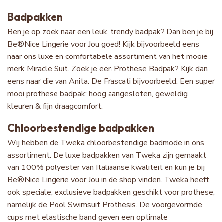
Badpakken
Ben je op zoek naar een leuk, trendy badpak? Dan ben je bij
Be®Nice Lingerie voor Jou goed! Kijk bijvoorbeeld eens
naar ons luxe en comfortabele assortiment van het mooie
merk Miracle Suit. Zoek je een Prothese Badpak? Kijk dan
eens naar die van Anita. De Frascati bijvoorbeeld. Een super
mooi prothese badpak: hoog aangesloten, geweldig
kleuren & fijn draagcomfort.
Chloorbestendige badpakken
Wij hebben de Tweka
chloorbestendige badmode
in ons
assortiment. De luxe badpakken van Tweka zijn gemaakt
van 100% polyester van Italiaanse kwaliteit en kun je bij
Be®Nice Lingerie voor Jou in de shop vinden. Tweka heeft
ook speciale, exclusieve badpakken geschikt voor prothese,
namelijk de Pool Swimsuit Prothesis. De voorgevormde
cups met elastische band geven een optimale