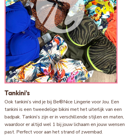
Tankini’s
Ook tankini’s vind je bij Be®Nice Lingerie voor Jou. Een
tankini is een tweedelige bikini met het uiterlijk van een
badpak. Tankini’s zijn er in verschillende stijlen en maten,
waardoor er altijd wel 1 bij jouw lichaam en jouw wensen
past. Perfect voor aan het strand of zwembad.