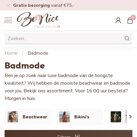
Gratis bezorging
vanaf €75,-
0
MENU
Home
/
Badmode
Badmode
Ben je op zoek naar luxe badmode van de hoogste
kwaliteit? Wij hebben de mooiste beachwear en badmode
voor jou. Bekijk ons assortiment. Voor 16:00 uur besteld?
Morgen in huis.
Beachwear
Bikini's
Tanki