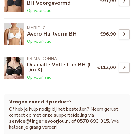
€91,90
BH Voorgevormd
Op voorraad
MARIE JO
Avero Hartvorm BH
€96,90
Op voorraad
PRIMA DONNA
Deauville Volle Cup BH (I
€112,00
t/m K)
Op voorraad
Vragen over dit product?
Of heb je hulp nodig bij het bestellen? Neem gerust
contact op met onze supportafdeling via
service@lingerievoorjou.nl
of
0578 693 915
. We
helpen je graag verder!