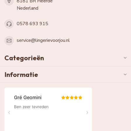
8181 BR Heerde
Nederland
0578 693 915
service@lingerievoorjou.nl
Categorieën
Informatie