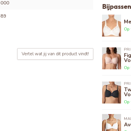
6000
Bijpassen
489
Me
Op 
PR
Vertel wat jij van dit product vindt!
Fi
Vo
Op 
PR
Tw
Vo
Op 
MAR
Av