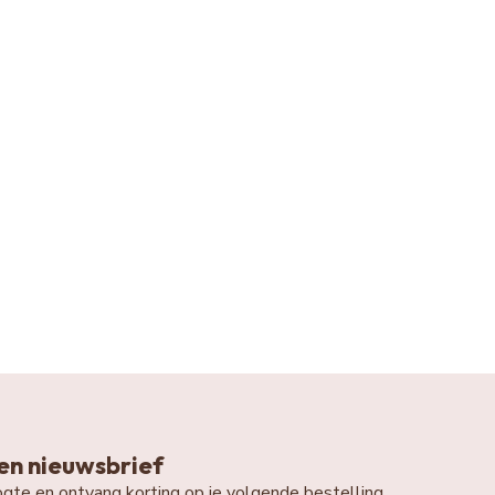
n nieuwsbrief
oogte en ontvang korting op je volgende bestelling