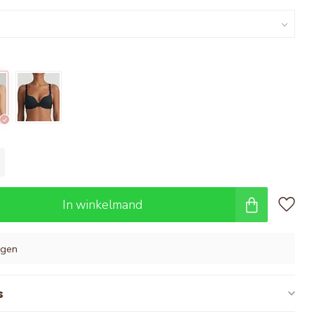
In winkelmand
agen
s