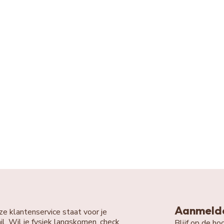
Aanmelde
ze klantenservice staat voor je
il. Wil je fysiek langskomen, check
Blijf op de h