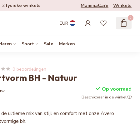
MammaCare
Winkels
2
fysieke winkels
0
EUR
Heren
Sport
Sale
Merken
0 beoordelingen
rtvorm BH - Natuur
Op voorraad
btw
Beschikbaar in de winkel
 de ultieme mix van stijl en comfort met onze Avero
tvormige bh.