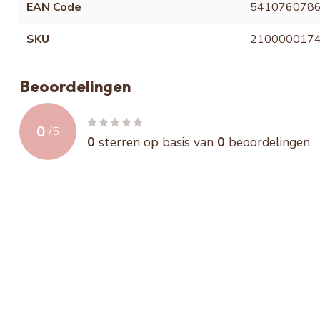
EAN Code
541076078
SKU
210000017
Beoordelingen
0
/
5
0
sterren op basis van
0
beoordelingen