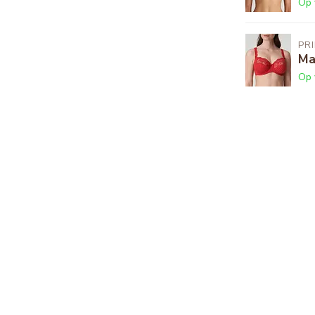
Op 
PR
Ma
Op 