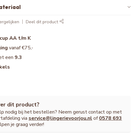
ateriaal
rgelijken
Deel dit product
cup AA t/m K
ging
vanaf €75,-
et een
9.3
kels
er dit product?
ulp nodig bij het bestellen? Neem gerust contact op met
tafdeling via
service@lingerievoorjou.nl
of
0578 693
lpen je graag verder!