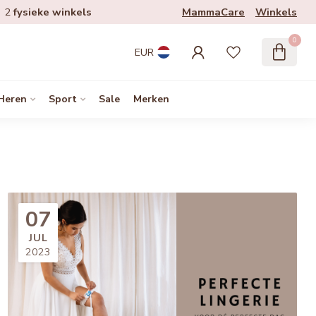
MammaCare
Winkels
2
fysieke winkels
0
EUR
Heren
Sport
Sale
Merken
07
JUL
2023