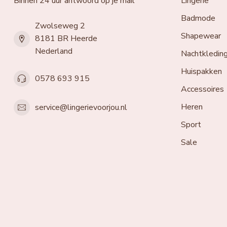
Binnen 24 uur antwoord op je mail
Lingerie
Badmode
Zwolseweg 2
Shapewear
8181 BR Heerde
Nederland
Nachtkledin
Huispakken
0578 693 915
Accessoires
Heren
service@lingerievoorjou.nl
Sport
Sale