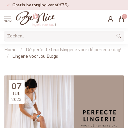
Gratis bezorging
vanaf €75,-
0
MENU
Home
/
Dé perfecte bruidslingerie voor dé perfecte dag!
/
Lingerie voor Jou Blogs
07
JUL
2023