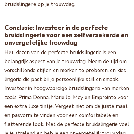
bruidslingerie op je trouwdag.
Conclusie: Investeer in de perfecte
bruidslingerie voor een zelfverzekerde en
onvergetelijke trouwdag
Het kiezen van de perfecte bruidslingerie is een
belangrijk aspect van je trouwdag. Neem de tijd om
verschillende stijlen en merken te proberen, en kies
lingerie die past bij je persoonlijke stijl en smaak.
Investeer in hoogwaardige bruidslingerie van merken
zoals Prima Donna, Marie Jo, Mey en Empreinte voor
een extra luxe tintje. Vergeet niet om de juiste maat
en pasvorm te vinden voor een comfortabele en
flatterende look. Met de perfecte bruidslingerie voel
je je stralend en heb je een onvergetelijk trouwdag.