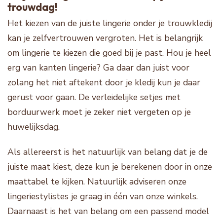
trouwdag!
Het kiezen van de juiste lingerie onder je trouwkledij
kan je zelfvertrouwen vergroten. Het is belangrijk
om lingerie te kiezen die goed bij je past. Hou je heel
erg van kanten lingerie? Ga daar dan juist voor
zolang het niet aftekent door je kledij kun je daar
gerust voor gaan. De verleidelijke setjes met
borduurwerk moet je zeker niet vergeten op je
huwelijksdag.
Als allereerst is het natuurlijk van belang dat je de
juiste maat kiest, deze kun je berekenen door in onze
maattabel te kijken. Natuurlijk adviseren onze
lingeriestylistes je graag in één van onze winkels.
Daarnaast is het van belang om een passend model