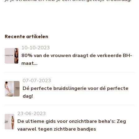
Recente artikelen
10-10-2023
80% van de vrouwen draagt de verkeerde BH-
maat...
07-07-2023
Dé perfecte bruidslingerie voor dé perfecte
dag!
23-06-2023
De ultieme gids voor onzichtbare beha's: Zeg
vaarwel tegen zichtbare bandjes