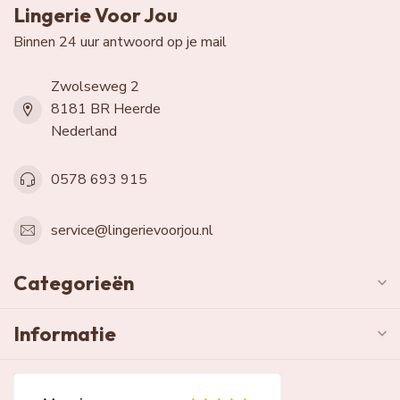
Lingerie Voor Jou
Binnen 24 uur antwoord op je mail
Zwolseweg 2
8181 BR Heerde
Nederland
0578 693 915
service@lingerievoorjou.nl
Categorieën
Informatie