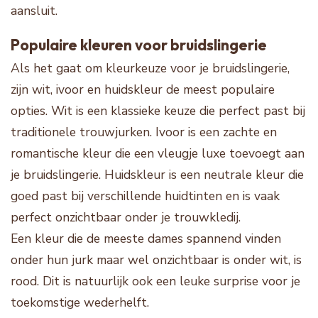
aansluit.
Populaire kleuren voor bruidslingerie
Als het gaat om kleurkeuze voor je bruidslingerie,
zijn wit, ivoor en huidskleur de meest populaire
opties. Wit is een klassieke keuze die perfect past bij
traditionele trouwjurken. Ivoor is een zachte en
romantische kleur die een vleugje luxe toevoegt aan
je bruidslingerie. Huidskleur is een neutrale kleur die
goed past bij verschillende huidtinten en is vaak
perfect onzichtbaar onder je trouwkledij.
Een kleur die de meeste dames spannend vinden
onder hun jurk maar wel onzichtbaar is onder wit, is
rood. Dit is natuurlijk ook een leuke surprise voor je
toekomstige wederhelft.