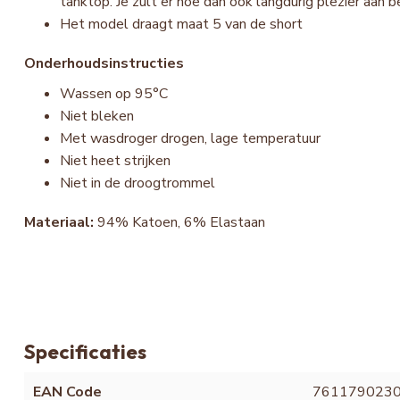
tanktop. Je zult er hoe dan ook langdurig plezier aan b
Het model draagt maat 5 van de short
Onderhoudsinstructies
Wassen op 95°C
Niet bleken
Met wasdroger drogen, lage temperatuur
Niet heet strijken
Niet in de droogtrommel
Materiaal:
94% Katoen, 6% Elastaan
Specificaties
EAN Code
761179023