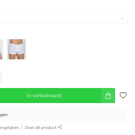
In winkelmand
agen
rgelijken
Deel dit product