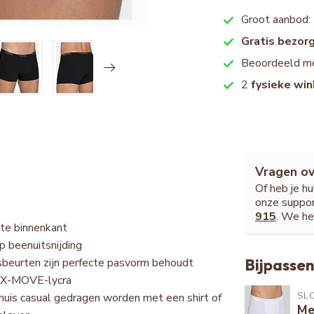
Groot aanbod:
Gratis bezor
Beoordeeld m
2
fysieke win
Vragen ov
Of heb je h
onze suppor
915
. We he
hte binnenkant
p beenuitsnijding
beurten zijn perfecte pasvorm behoudt
Bijpassen
T X-MOVE-lycra
SL
huis casual gedragen worden met een shirt of
Me