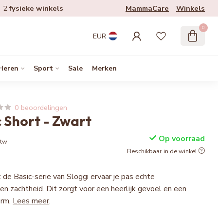
MammaCare
Winkels
2
fysieke winkels
0
EUR
Heren
Sport
Sale
Merken
0 beoordelingen
 Short - Zwart
Op voorraad
btw
Beschikbaar in de winkel
 de Basic-serie van Sloggi ervaar je pas echte
en zachtheid. Dit zorgt voor een heerlijk gevoel en een
orm.
Lees meer
.