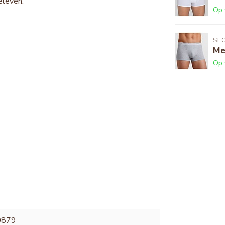
eleven.
Op 
SL
Me
Op 
0879