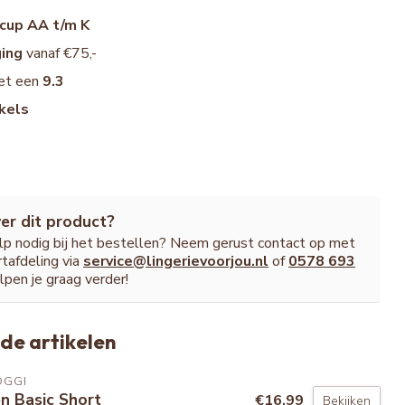
cup AA t/m K
ging
vanaf €75,-
et een
9.3
kels
er dit product?
ulp nodig bij het bestellen? Neem gerust contact op met
tafdeling via
service@lingerievoorjou.nl
of
0578 693
lpen je graag verder!
de artikelen
OGGI
n Basic Short
€16,99
Bekijken