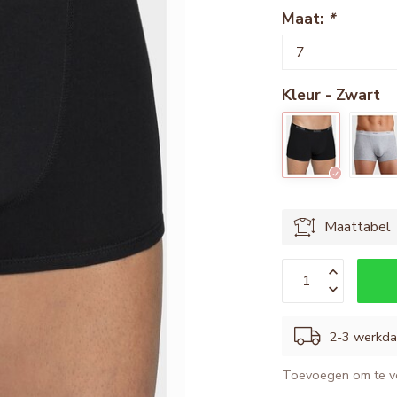
Maat:
*
Kleur - Zwart
Maattabel
2-3 werkd
Toevoegen om te ve