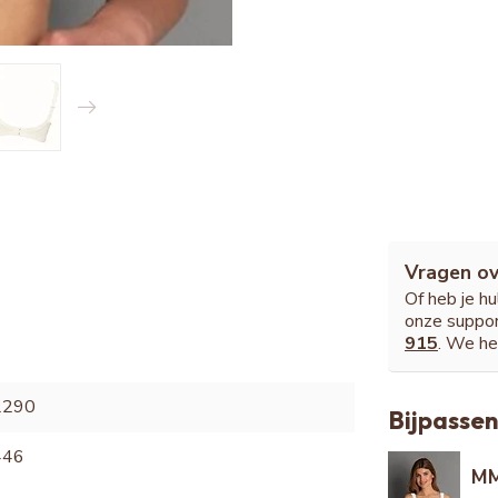
Vragen ov
Of heb je h
onze suppor
915
. We he
2290
Bijpassen
446
MM