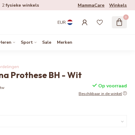
MammaCare
Winkels
2
fysieke winkels
0
EUR
Heren
Sport
Sale
Merken
rdelingen
a Prothese BH - Wit
Op voorraad
btw
Beschikbaar in de winkel