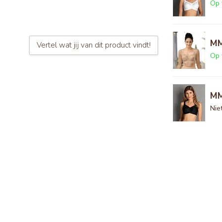
Op 
MM
Vertel wat jij van dit product vindt!
Op 
MM
Nie