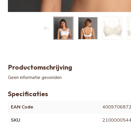
Productomschrijving
Geen informatie gevonden
Specificaties
EAN Code
400970687
SKU
210000054