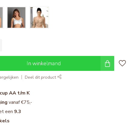
In winkelmand
rgelijken
Deel dit product
cup AA t/m K
ging
vanaf €75,-
et een
9.3
kels