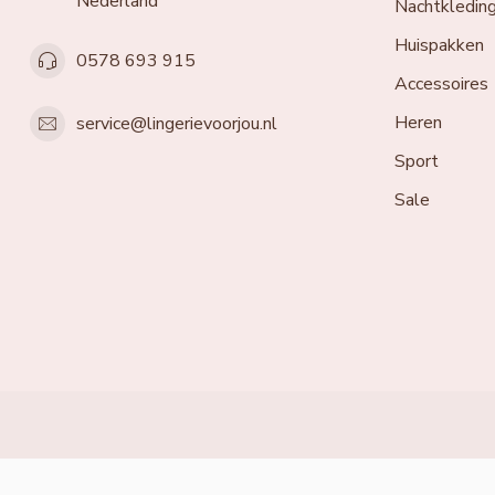
Nederland
Nachtkledin
Huispakken
0578 693 915
Accessoires
Heren
service@lingerievoorjou.nl
Sport
Sale