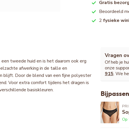
Gratis bezor
Beoordeeld m
2
fysieke win
Vragen ov
s een tweede huid en is het daarom ook erg
Of heb je h
onze suppor
lzachte afwerking in de taille en
915
. We he
 blijft. Door de blend van een fijne polyester
end. Voor extra comfort tijdens het dragen is
 verschillende basiskleuren.
Bijpassen
PR
So
Op 