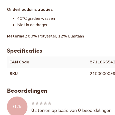
Onderhoudsinstructies
40°C graden wassen
Niet in de droger
Materiaal:
88% Polyester, 12% Elastaan
Specificaties
EAN Code
871166554
SKU
210000009
Beoordelingen
0
/
5
0
sterren op basis van
0
beoordelingen