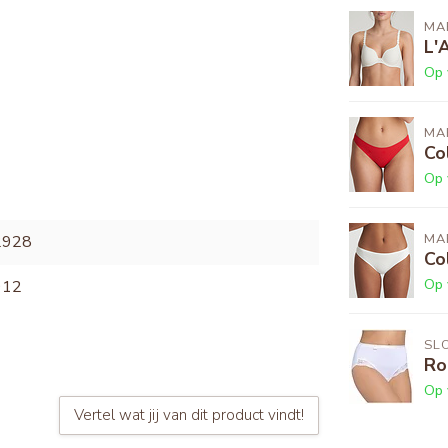
MAR
L'
Op 
MAR
Co
Op 
MAR
2928
Co
Op 
912
SL
Ro
Op 
Vertel wat jij van dit product vindt!