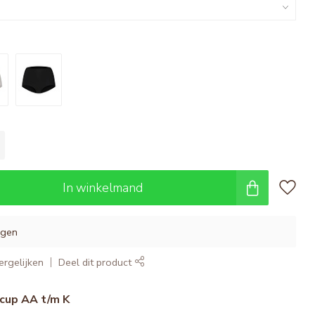
In winkelmand
agen
rgelijken
Deel dit product
cup AA t/m K