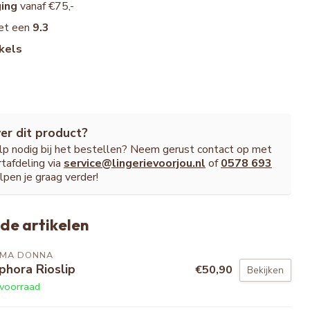
ging
vanaf €75,-
et een
9.3
kels
er dit product?
ulp nodig bij het bestellen? Neem gerust contact op met
tafdeling via
service@lingerievoorjou.nl
of
0578 693
lpen je graag verder!
de artikelen
IMA DONNA
phora Rioslip
€50,90
Bekijken
voorraad