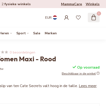
MammaCare
Winkels
2
fysieke winkels
0
EUR
Heren
Sport
Sale
Merken
0 beoordelingen
Women Maxi - Rood
Op voorraad
btw
Beschikbaar in de winkel
lip van ten Cate Secrets valt hoog in de taille.
Lees meer
.