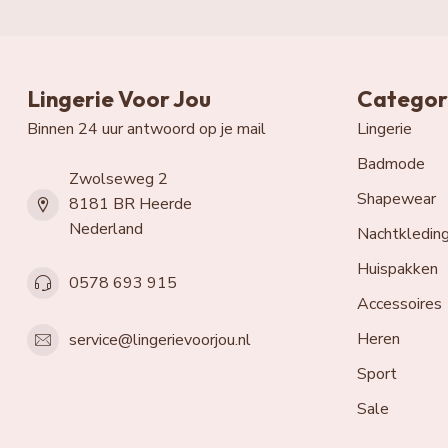
Lingerie Voor Jou
Categor
Binnen 24 uur antwoord op je mail
Lingerie
Badmode
Zwolseweg 2
Shapewear
8181 BR Heerde
Nederland
Nachtkledin
Huispakken
0578 693 915
Accessoires
Heren
service@lingerievoorjou.nl
Sport
Sale