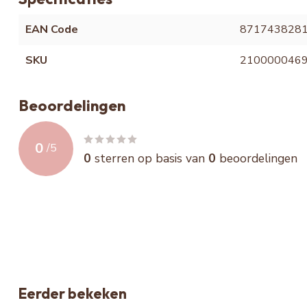
EAN Code
871743828
SKU
210000046
Beoordelingen
0
/
5
0
sterren op basis van
0
beoordelingen
Eerder bekeken