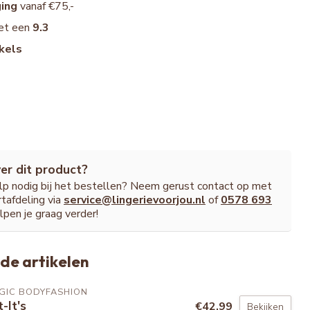
ging
vanaf €75,-
et een
9.3
kels
er dit product?
ulp nodig bij het bestellen? Neem gerust contact op met
tafdeling via
service@lingerievoorjou.nl
of
0578 693
lpen je graag verder!
de artikelen
GIC BODYFASHION
t-It's
€42,99
Bekijken