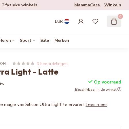
MammaCare
Winkels
2
fysieke winkels
0
EUR
Heren
Sport
Sale
Merken
0 beoordelingen
ION
tra Light - Latte
Op voorraad
btw
Beschikbaar in de winkel
e magie van Silicon Ultra Light te ervaren!
Lees meer
.