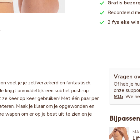
Gratis bezor
Beoordeeld m
2
fysieke win
Vragen ov
n voel je je zelfverzekerd en fantastisch.
Of heb je h
onze suppor
Je krijgt onmiddellijk een subtiel push-up
915
. We he
nt ze keer op keer gebruiken! Met één paar per
erbeteren. Maak je klaar om je opgewonden en
me wapen om er op je best uit te zien en je
Bijpassen
MA
Lif