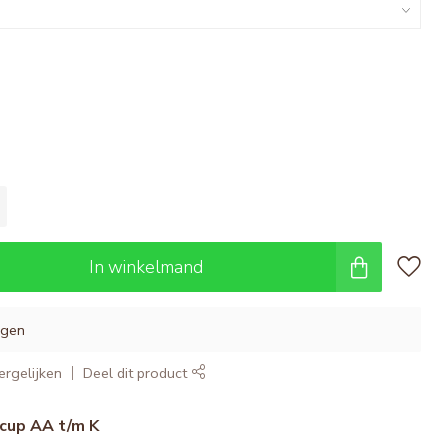
In winkelmand
agen
rgelijken
Deel dit product
cup AA t/m K