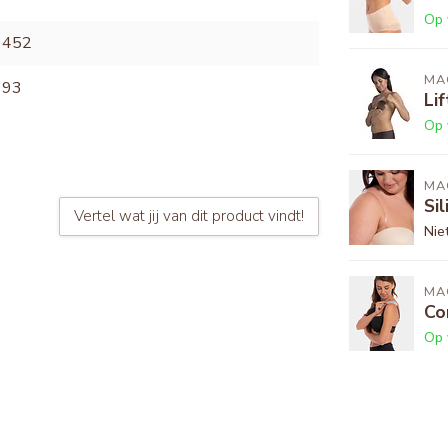
Op 
1452
MA
993
Lif
Op 
MA
Si
Vertel wat jij van dit product vindt!
Nie
MA
Co
Op 