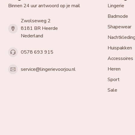
Binnen 24 uur antwoord op je mail
Lingerie
Badmode
Zwolseweg 2
Shapewear
8181 BR Heerde
Nederland
Nachtkledin
Huispakken
0578 693 915
Accessoires
Heren
service@lingerievoorjou.nl
Sport
Sale