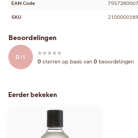
EAN Code
755728000
SKU
210000018
Beoordelingen
0
/
5
0
sterren op basis van
0
beoordelingen
Eerder bekeken