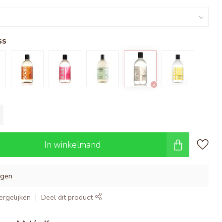
ss
In winkelmand
agen
rgelijken
Deel dit product