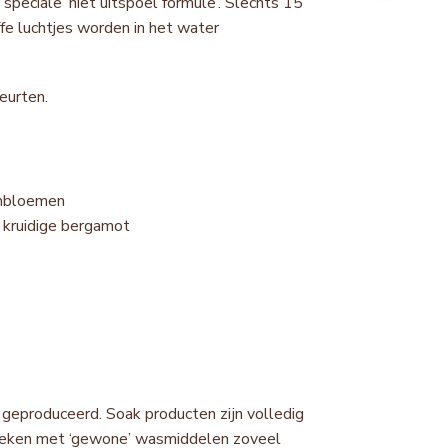
 speciale ‘niet uitspoel formule’. Slechts 15
ffe luchtjes worden in het water
eurten.
denbloemen
t kruidige bergamot
eproduceerd. Soak producten zijn volledig
ergeleken met ‘gewone’ wasmiddelen zoveel