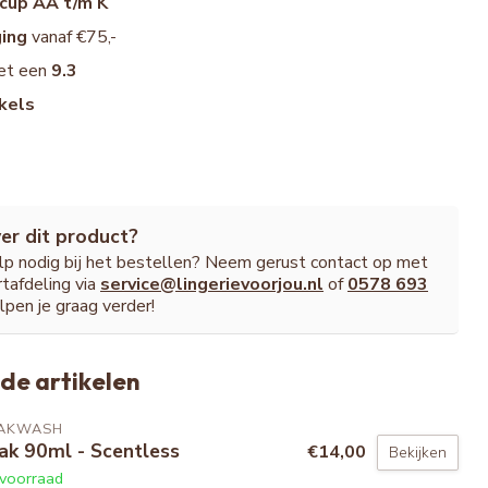
cup AA t/m K
ging
vanaf €75,-
et een
9.3
kels
er dit product?
ulp nodig bij het bestellen? Neem gerust contact op met
tafdeling via
service@lingerievoorjou.nl
of
0578 693
lpen je graag verder!
de artikelen
AKWASH
ak 90ml - Scentless
€14,00
Bekijken
voorraad