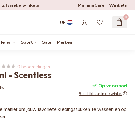
MammaCare
Winkels
2
fysieke winkels
0
EUR
Heren
Sport
Sale
Merken
0 beoordelingen
l - Scentless
Op voorraad
btw
Beschikbaar in de winkel
e manier om jouw favoriete kledingstukken te wassen en op
eer
.