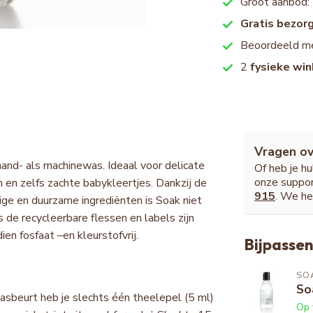
Groot aanbod:
Gratis bezor
Beoordeeld m
2
fysieke win
Vragen ov
hand- als machinewas. Ideaal voor delicate
Of heb je h
onze suppor
n en zelfs zachte babykleertjes. Dankzij de
915
. We he
ige en duurzame ingrediënten is Soak niet
 de recycleerbare flessen en labels zijn
en fosfaat –en kleurstofvrij.
Bijpassen
SO
So
wasbeurt heb je slechts één theelepel (5 ml)
Op 