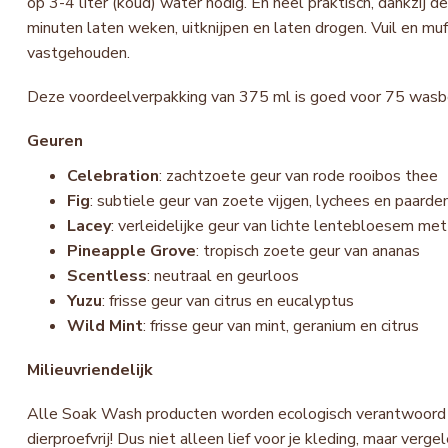
op 3-4 liter (koud) water nodig. En heel praktisch, dankzij de
minuten laten weken, uitknijpen en laten drogen. Vuil en mu
vastgehouden.
Deze voordeelverpakking van 375 ml is goed voor 75 wasb
Geuren
Celebration
: zachtzoete geur van rode rooibos thee
Fig
: subtiele geur van zoete vijgen, lychees en paar
Lacey
: verleidelijke geur van lichte lentebloesem me
Pineapple Grove
: tropisch zoete geur van ananas
Scentless
: neutraal en geurloos
Yuzu
: frisse geur van citrus en eucalyptus
Wild Mint
: frisse geur van mint, geranium en citrus
Milieuvriendelijk
Alle Soak Wash producten worden ecologisch verantwoord g
dierproefvrij! Dus niet alleen lief voor je kleding, maar v