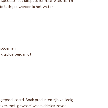
 speciale ‘niet uitspoel formule’. Slechts 15
ffe luchtjes worden in het water
denbloemen
t kruidige bergamot
eproduceerd. Soak producten zijn volledig
ergeleken met ‘gewone’ wasmiddelen zoveel