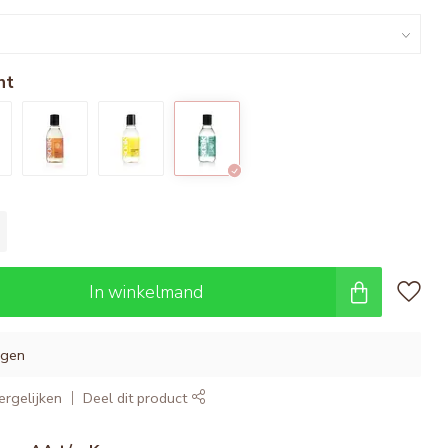
nt
In winkelmand
agen
rgelijken
Deel dit product