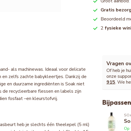
Groot aanbod:
Gratis bezor
Beoordeeld m
2
fysieke win
Vragen ov
hand- als machinewas. Ideaal voor delicate
Of heb je h
onze suppor
n en zelfs zachte babykleertjes. Dankzij de
915
. We he
ige en duurzame ingrediënten is Soak niet
 de recycleerbare flessen en labels zijn
en fosfaat –en kleurstofvrij.
Bijpassen
SO
So
wasbeurt heb je slechts één theelepel (5 ml)
Op 