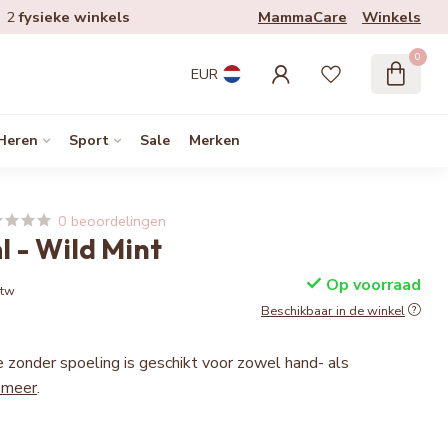
MammaCare
Winkels
2
fysieke winkels
0
EUR
Heren
Sport
Sale
Merken
0 beoordelingen
 - Wild Mint
Op voorraad
btw
Beschikbaar in de winkel
e zonder spoeling is geschikt voor zowel hand- als
 meer
.