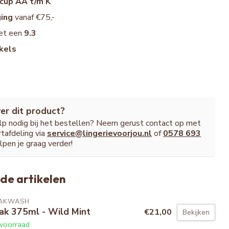
cup AA t/m K
ging
vanaf €75,-
et een
9.3
kels
er dit product?
ulp nodig bij het bestellen? Neem gerust contact op met
tafdeling via
service@lingerievoorjou.nl
of
0578 693
lpen je graag verder!
de artikelen
AKWASH
ak 375ml - Wild Mint
€21,00
Bekijken
voorraad