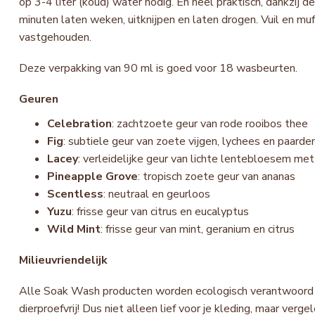
op 3-4 liter (koud) water nodig. En heel praktisch, dankzij de
minuten laten weken, uitknijpen en laten drogen. Vuil en mu
vastgehouden.
Deze verpakking van 90 ml is goed voor 18 wasbeurten.
Geuren
Celebration
: zachtzoete geur van rode rooibos thee
Fig
: subtiele geur van zoete vijgen, lychees en paar
Lacey
: verleidelijke geur van lichte lentebloesem me
Pineapple Grove
: tropisch zoete geur van ananas
Scentless
: neutraal en geurloos
Yuzu
: frisse geur van citrus en eucalyptus
Wild Mint
: frisse geur van mint, geranium en citrus
Milieuvriendelijk
Alle Soak Wash producten worden ecologisch verantwoord g
dierproefvrij! Dus niet alleen lief voor je kleding, maar v