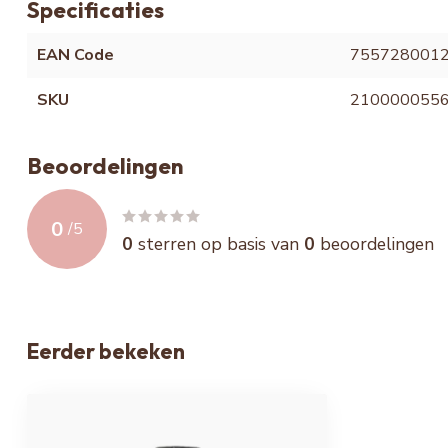
Specificaties
EAN Code
755728001
SKU
210000055
Beoordelingen
0
/
5
0
sterren op basis van
0
beoordelingen
Eerder bekeken