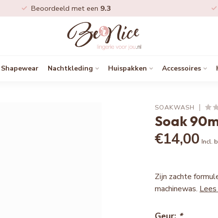
Beoordeeld met een
9.3
Shapewear
Nachtkleding
Huispakken
Accessoires
SOAKWASH
Soak 90ml
€14,00
Incl. 
Zijn zachte formul
machinewas.
Lees
Geur:
*