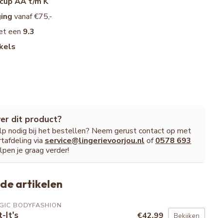
cup AA t/m K
ging
vanaf €75,-
et een
9.3
kels
er dit product?
ulp nodig bij het bestellen? Neem gerust contact op met
tafdeling via
service@lingerievoorjou.nl
of
0578 693
lpen je graag verder!
de artikelen
GIC BODYFASHION
t-It's
€42,99
Bekijken