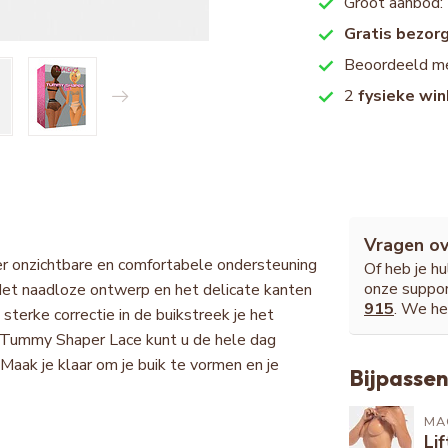
Groot aanbod:
Gratis bezor
Beoordeeld m
2
fysieke win
Vragen ov
r onzichtbare en comfortabele ondersteuning
Of heb je h
onze suppor
. Het naadloze ontwerp en het delicate kanten
915
. We he
sterke correctie in de buikstreek je het
e Tummy Shaper Lace kunt u de hele dag
aak je klaar om je buik te vormen en je
Bijpassen
MA
Lif