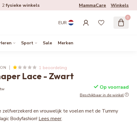
MammaCare
Winkels
2
fysieke winkels
0
EUR
Heren
Sport
Sale
Merken
1 beoordeling
ION
aper Lace - Zwart
Op voorraad
btw
Beschikbaar in de winkel
je zelfverzekerd en vrouwelijk te voelen met de Tummy
agic Bodyfashion!
Lees meer
.