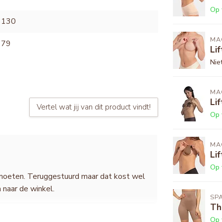
Op 
3130
MA
179
Lif
Nie
MA
Lif
Vertel wat jij van dit product vindt!
Op 
MA
Li
Op 
 moeten. Teruggestuurd maar dat kost wel
 naar de winkel.
SP
Th
Op 