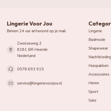
Lingerie Voor Jou
Categor
Binnen 24 uur antwoord op je mail
Lingerie
Badmode
Zwolseweg 2
Shapewear
8181 BR Heerde
Nederland
Nachtkledin
Huispakken
0578 693 915
Accessoires
Heren
service@lingerievoorjou.nl
Sport
Sale