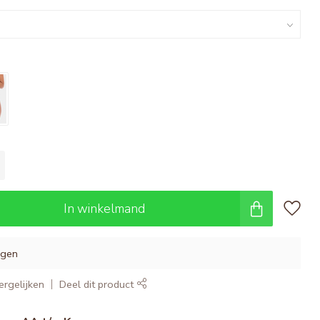
In winkelmand
agen
rgelijken
Deel dit product