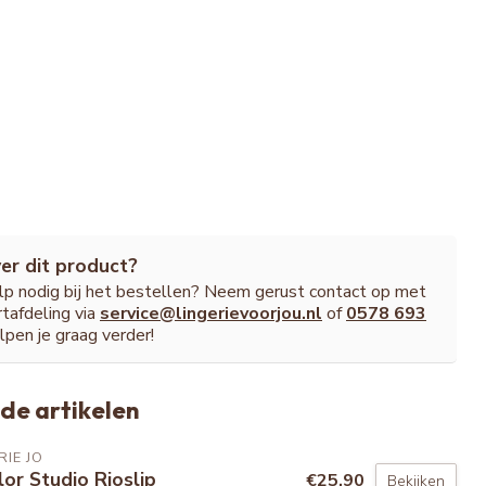
er dit product?
ulp nodig bij het bestellen? Neem gerust contact op met
tafdeling via
service@lingerievoorjou.nl
of
0578 693
lpen je graag verder!
de artikelen
IE JO
lor Studio Rioslip
€25,90
Bekijken