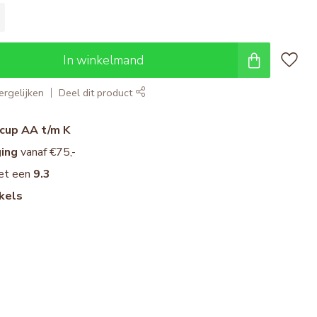
In winkelmand
rgelijken
Deel dit product
cup AA t/m K
ging
vanaf €75,-
et een
9.3
kels