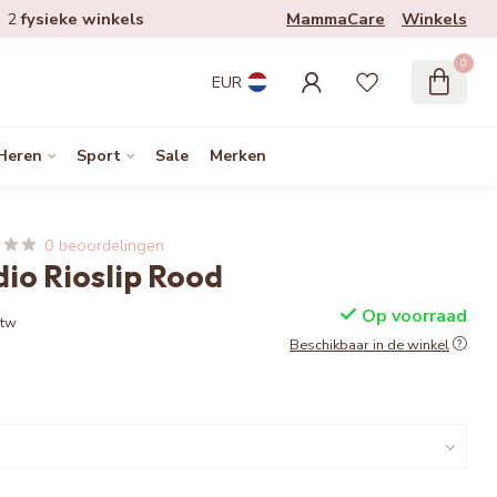
MammaCare
Winkels
2
fysieke winkels
0
EUR
Heren
Sport
Sale
Merken
0 beoordelingen
dio Rioslip Rood
Op voorraad
btw
Beschikbaar in de winkel