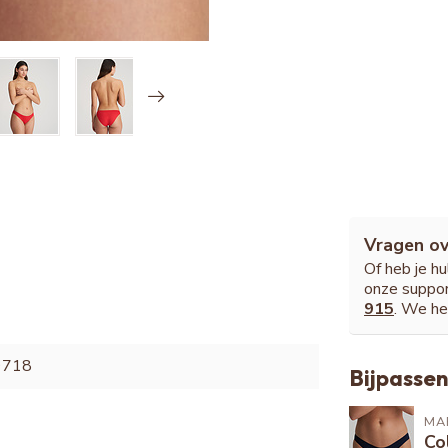
Vragen ov
Of heb je h
onze suppor
915
. We he
9718
Bijpassen
MAR
Co