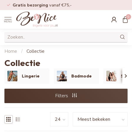
Gratis bezorging
vanaf €75,-
0
MENU
Home
/
Collectie
Collectie
Lingerie
Badmode
Shap
Filters